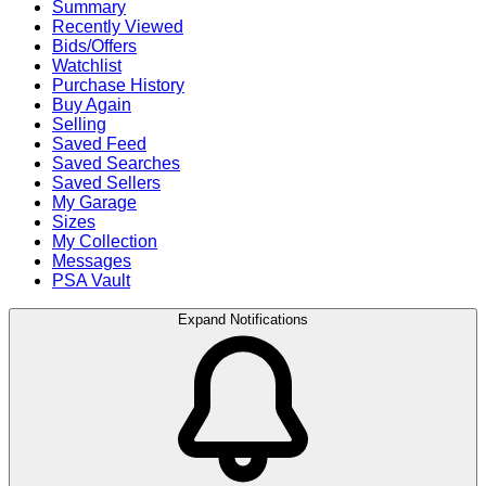
Summary
Recently Viewed
Bids/Offers
Watchlist
Purchase History
Buy Again
Selling
Saved Feed
Saved Searches
Saved Sellers
My Garage
Sizes
My Collection
Messages
PSA Vault
Expand Notifications