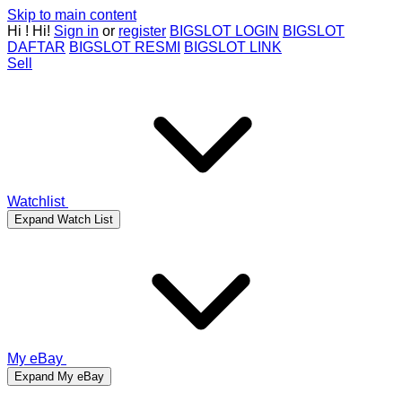
Skip to main content
Hi
!
Hi!
Sign in
or
register
BIGSLOT LOGIN
BIGSLOT
DAFTAR
BIGSLOT RESMI
BIGSLOT LINK
Sell
Watchlist
Expand Watch List
My eBay
Expand My eBay