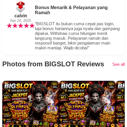
Bonus Menarik & Pelayanan yang
Ramah
calvin
Apr 24, 2025
“BIGSLOT itu bukan cuma cepat pas login,
tapi bonus hariannya juga nyata dan gampang
dipakai. Withdraw cuma hitungan menit
langsung masuk. Pelayanan ramah dan
responsif banget, bikin pengalaman main
makin mantap. Wajib dicoba!”
Photos from BIGSLOT Reviews
See all