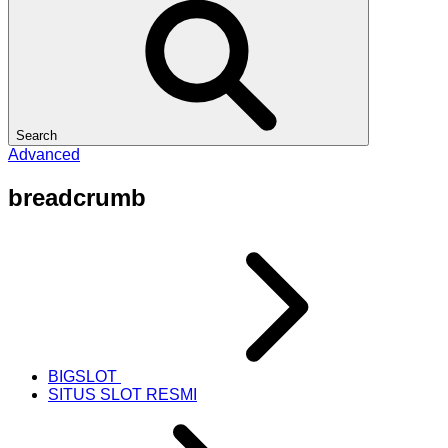
Search
Advanced
breadcrumb
BIGSLOT
SITUS SLOT RESMI